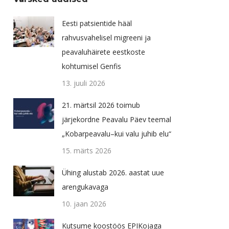
Eesti patsientide hääl
rahvusvahelisel migreeni ja
peavaluhäirete eestkoste
kohtumisel Genfis
13. juuli 2026
21. märtsil 2026 toimub
järjekordne Peavalu Päev teemal
„Kobarpeavalu–kui valu juhib elu“
15. märts 2026
Ühing alustab 2026. aastat uue
arengukavaga
10. jaan 2026
Kutsume koostöös EPIKojaga