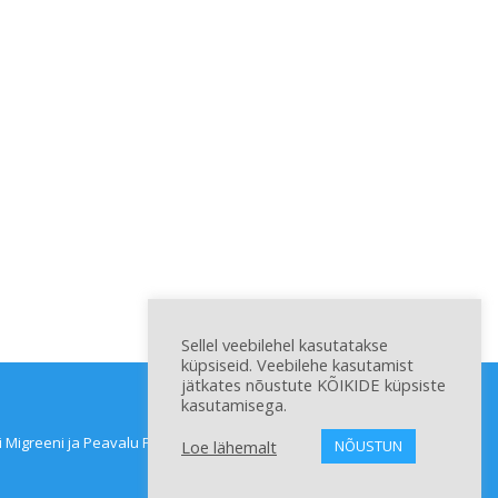
Sellel veebilehel kasutatakse
küpsiseid. Veebilehe kasutamist
jätkates nõustute KÕIKIDE küpsiste
kasutamisega.
 Migreeni ja Peavalu Patsientide Ühing. All rights reserved
Loe lähemalt
NÕUSTUN