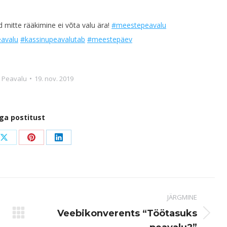
 mitte rääkimine ei võta valu ära!
#
meestepeavalu
eavalu
#
kassinupeavalutab
#
meestepäev
a Peavalu
19. nov. 2019
ga postitust
Share
Share
Share
on
on
on
ook
X
Pinterest
LinkedIn
JÄRGMINE
Veebikonverents “Töötasuks
Next