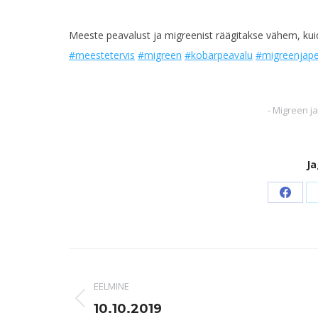
Meeste peavalust ja migreenist räägitakse vähem, kuid
#
meestetervis
#
migreen
#
kobarpeavalu
#
migreenjap
-
Migreen j
Ja
Share
on
Faceb
Post
navigation
EELMINE
Previous
10.10.2019