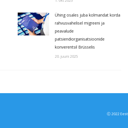
1. okt 2025
Ühing osales juba kolmandat korda
rahvusvahelisel migreeni ja
peavalude
patsiendiorganisatsioonide
konverentsil Brüsselis
20. juuni 2025
Ⓒ 2022 Eesti