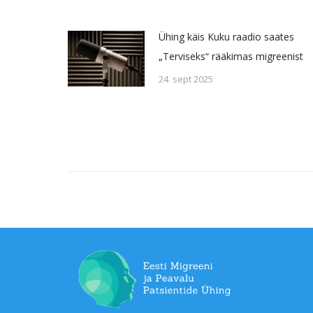
Ühing käis Kuku raadio saates
„Terviseks“ rääkimas migreenist
24. sept 2025