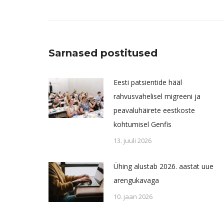
post:
Sarnased postitused
Eesti patsientide hääl
rahvusvahelisel migreeni ja
peavaluhäirete eestkoste
kohtumisel Genfis
13. juuli 2026
Ühing alustab 2026. aastat uue
arengukavaga
10. jaan 2026