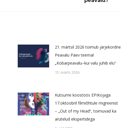
peavalu?”
post:
21. märtsil 2026 toimub järjekordne
Peavalu Päev teemal
„Kobarpeavalu–kui valu juhib elu“
15. märts 2026
Kutsume koostöös EPIKojaga
17.oktoobril filmiõhtule migreenist
– „Out of my Head“, toimuvad ka
arutelud ekspertidega