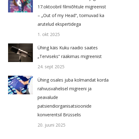
17.oktoobril filmiõhtule migreenist
– „Out of my Head“, toimuvad ka
arutelud ekspertidega
1. okt 2025
Ühing käis Kuku raadio saates
„Terviseks“ rääkimas migreenist
24. sept 2025
Ühing osales juba kolmandat korda
rahvusvahelisel migreeni ja
peavalude
patsiendiorganisatsioonide
konverentsil Brüsselis
20. juuni 2025