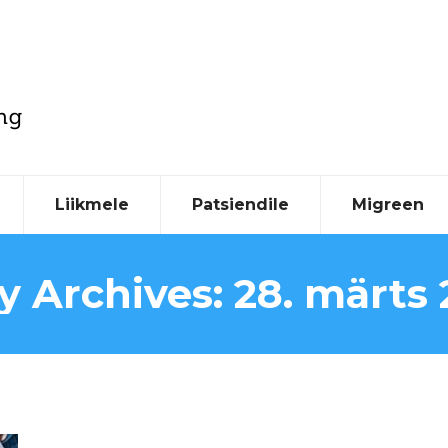
Liikmele
Patsiendile
Migreen
ly Archives:
28. märts 