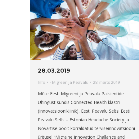
28.03.2019
Info
-
Migreen ja Peavalu
28. märts 2019
Mõte Eesti Migreeni ja Peavalu Patsientide
Ühingust sündis Connected Health klastri
(Innovatsioonikliinik), Eesti Peavalu Seltsi Eesti
Peavalu Selts – Estonian Headache Society ja
Novartise poolt korraldatud terviseinnovatsiooni
üritusel “Migraine Innovation Challange and