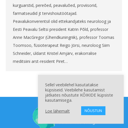
kurguarstid, pereõed, peavaluõed, proviisorid,
farmatseudid jt tervishoiutöötajad.
Peavalukonverentsil olid ettekandjateks neuroloog ja
Eesti Peavalu Seltsi president Katrin Põld, professor
Anne MacGregor (Ühendkuningriik), professor Toomas
Toomsoo, füsioterapeut Reigo Jörsi, neuroloog Siim
Schneider, üldarst Kristel Amjärv, erakorralise
meditsiini arst-resident Piret…
Sellel veebilehel kasutatakse
küpsiseid. Veebilehe kasutamist
jätkates nõustute KÕIKIDE küpsiste
kasutamisega.
Loe lähemalt
NÕUSTUN