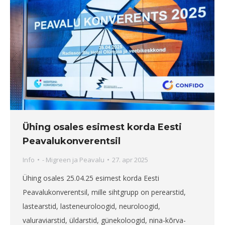
Ühing osales esimest korda Eesti
Peavalukonverentsil
Info
-
Migreen ja Peavalu
27. apr 2025
Ühing osales 25.04.25 esimest korda Eesti
Peavalukonverentsil, mille sihtgrupp on perearstid,
lastearstid, lasteneuroloogid, neuroloogid,
valuraviarstid, üldarstid, günekoloogid, nina-kõrva-